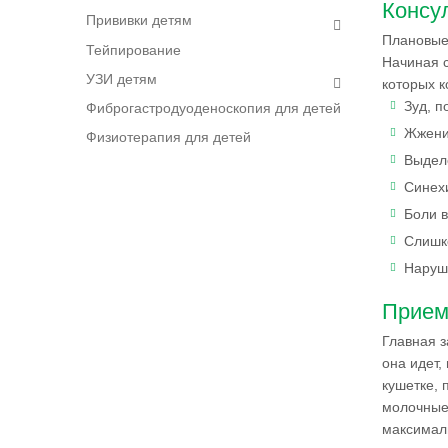
Консул
Прививки детям
Плановые 
Тейпирование
Начиная с
УЗИ детям
которых к
Зуд, п
Фиброгастродуоденоскопия для детей
Жжени
Физиотерапия для детей
Выделе
Синехи
Боли в
Слишко
Наруше
Прием 
Главная з
она идет,
кушетке, 
молочные 
максималь