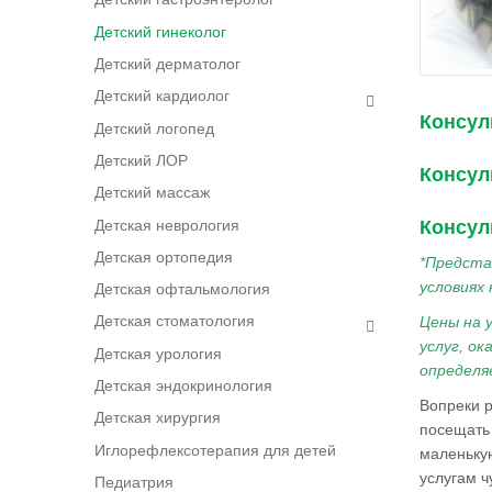
Детский гинеколог
Детский дерматолог
Детский кардиолог
Консул
Детский логопед
Детский ЛОР
Консул
Детский массаж
Детская неврология
Консул
Детская ортопедия
*Предста
условиях
Детская офтальмология
Детская стоматология
Цены на 
услуг, о
Детская урология
определя
Детская эндокринология
Вопреки р
Детская хирургия
посещать 
Иглорефлексотерапия для детей
маленькую
услугам ч
Педиатрия