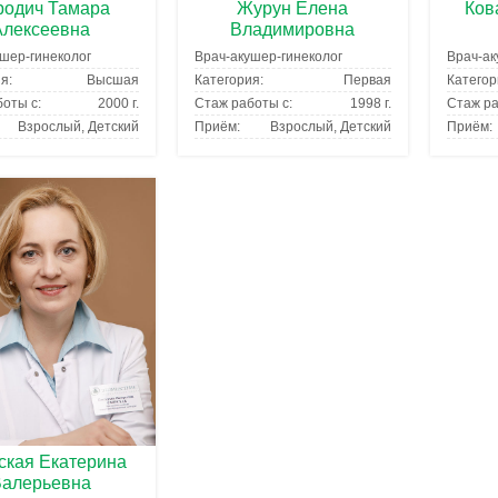
родич Тамара
Журун Елена
Ков
Алексеевна
Владимировна
шер-гинеколог
Врач-акушер-гинеколог
Врач-ак
я:
Высшая
Категория:
Первая
Категор
оты с:
2000 г.
Стаж работы с:
1998 г.
Стаж ра
Взрослый, Детский
Приём:
Взрослый, Детский
Приём:
ская Екатерина
Валерьевна