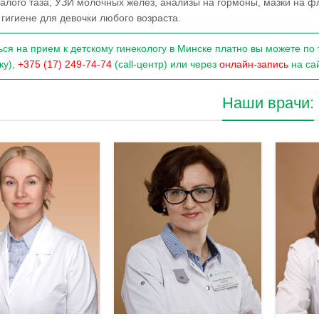
алого таза, УЗИ молочных желез, анализы на гормоны, мазки на ф
гигиене для девочки любого возраста.
ься на прием к детскому гинекологу в Минске платно вы можете п
ку),
+375 (17) 249-74-74
(call-центр) или через
онлайн-запись
на сай
Наши врачи: