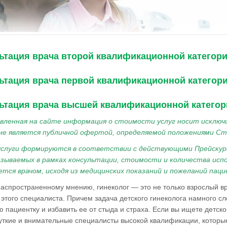
ьтация врача второй квалификационной категори
ьтация врача первой квалификационной категори
ьтация врача высшей квалификационной категор
вленная на сайте информация о стоимости услуг носит исключ
 не является публичной офертой, определяемой положениями Ст
услуги формируются в соответствии с действующими Прейску
казываемых в рамках консультации, стоимости и количества ис
ется врачом, исходя из медицинских показаний и пожеланий паци
аспространенному мнению, гинеколог — это не только взрослый вра
этого специалиста. Причем задача детского гинеколога намного сл
 пациентку и избавить ее от стыда и страха. Если вы ищете детско
уткие и внимательные специалисты высокой квалификации, которые