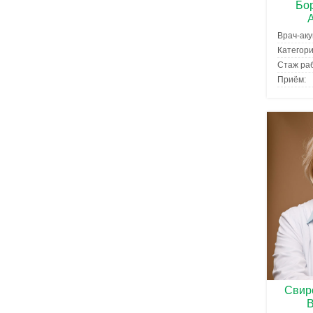
Бо
Врач-аку
Категори
Стаж раб
Приём:
Свир