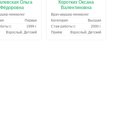
алевская Ольга
Коротких Оксана
Фёдоровна
Валентиновна
ушер-гинеколог
Врач-акушер-гинеколог
ия:
Первая
Категория:
Высшая
боты с:
1999 г.
Стаж работы с:
2000 г.
Взрослый, Детский
Приём:
Взрослый, Детский