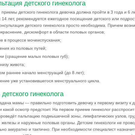
ьтация детского гинеколога
приемы детского гинеколога девочка должна пройти в 3 года и 6 л
 14 лет, рекомендуется ежегодное посещение детского или подрост
онсультация детского гинеколога просто необходима. Причем возник
окраснение, дискомфорт в области половых органов;
е в процессе мочеиспускания;
ния из половых путей;
и (сращение малых половых губ);
низу живота;
м раннее начало менструаций (до 8 лет);
ние уже установившегося менструального цикла.
детского гинеколога
адача мамы — правильно подготовить девочку к первому визиту к де
 и какой осмотр предстоит. На первом приеме гинеколог расспроси
проведёт пальпацию подмышечной зоны, лимфатических узлов, груд
железы и наружные половые органы. Детские гинекологи не прово
но аккуратно и тактично. При необходимости специалист назначи