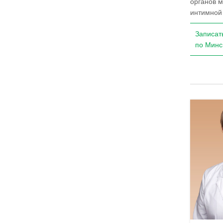
органов м
интимной 
Записат
по Минс